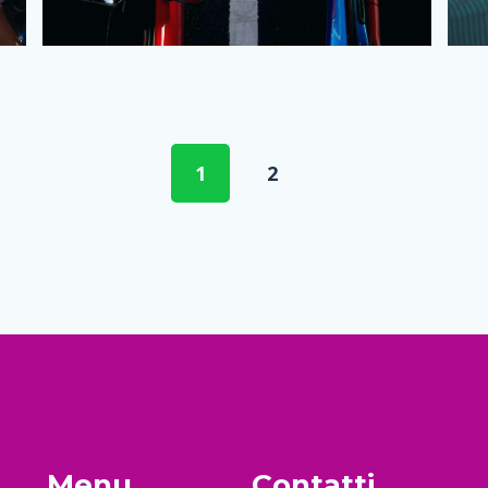
o carica per il viaggio di rien
1
2
Menu
Contatti