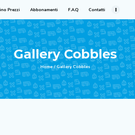
Home
tino Prezzi
Abbonamenti
F.A.Q
Contatti
Principale
Servizi
Gallery Cobbles
Listino
Home
Gallery Cobbles
Prezzi
Abbonamenti
F.A.Q
Contatti