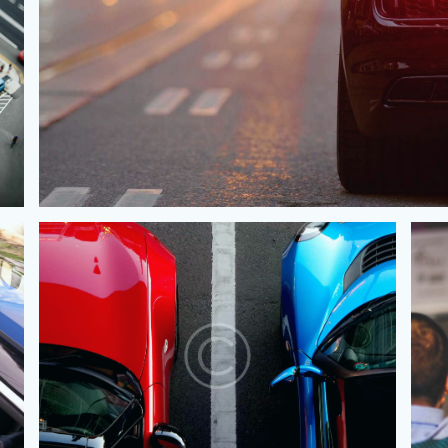
Auto elettrica?
Da noi non e’ un problema
a da noi per lavoro o se part
 vacanza, al tuo ritorno, trove