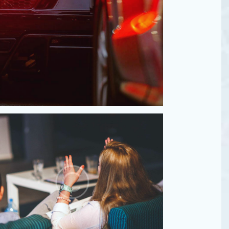
×
i per piu’
rai la tua