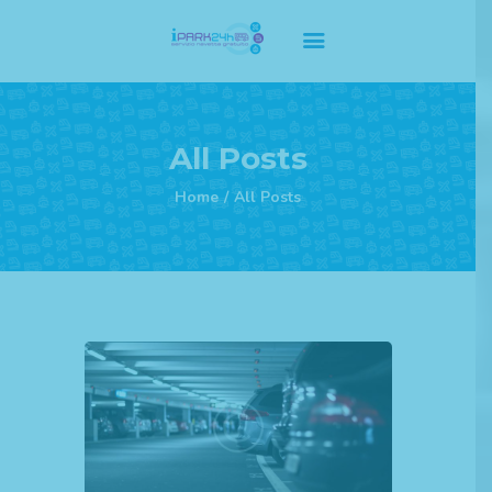
Home Principale
All Posts
Servizi
Home
All Posts
Listino Prezzi
Abbonamenti
F.A.Q
Contatti
Privacy Policy
Cookie Policy
Regolamento Termini e
Condizioni