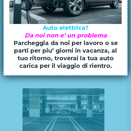
Quuntur magni dolores eos qui ratione
voluptatem sequi nesciunt. Neque
porro quisquam est, qui dolorem
ipsum quiaolor sit amet, consectetur,
adipisci velit, sed quia non numquam
Auto elettrica?
eius modi tempora incidunt…
Da noi non e’ un problema
Parcheggia da noi per lavoro o se
Read more
parti per piu’ giorni in vacanza, al
tuo ritorno, troverai la tua auto
carica per il viaggio di rientro.