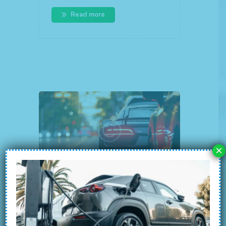
Read more
×
How to Park an
18-Wheeler