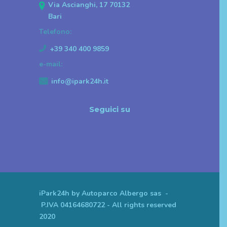
Via Ascianghi, 17 70132
Bari
Telefono:
+39 340 400 9859
e-mail:
info@ipark24h.it
Seguici su
iPark24h by Autoparco Albergo sas -
P.IVA 04164680722 - All rights reserved
2020