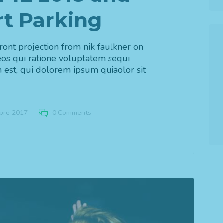
t Parking
Auto elettrica?
Da noi non e’ un problema
ont projection from nik faulkner on
os qui ratione voluptatem sequi
a da noi per lavoro o se part
est, qui dolorem ipsum quiaolor sit
 vacanza, al tuo ritorno, trove
o carica per il viaggio di rien
bre 2017
0
Comments