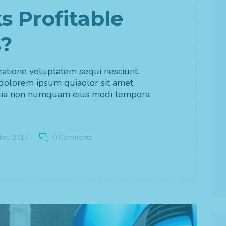
s Profitable
s?
atione voluptatem sequi nesciunt.
dolorem ipsum quiaolor sit amet,
d quia non numquam eius modi tempora
bre 2017
0
Comments