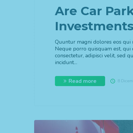
Are Car Park
Investment
Quuntur magni dolores eos qui r
Neque porro quisquam est, qui 
consectetur, adipisci velit, se
incidunt…
Read more
8 Dicem