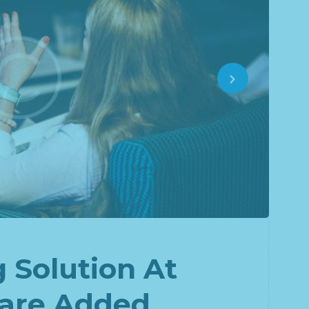
 Solution At
Hare Added