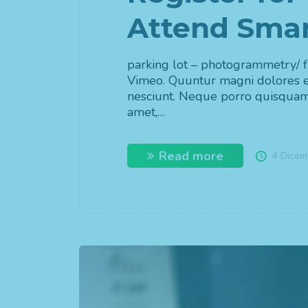
Attend Smar
parking lot – photogrammetry/ fr
Vimeo. Quuntur magni dolores e
Parcheggi
nesciunt. Neque porro quisquam 
amet,…
giorni in
aut
Read more
4 Dicem