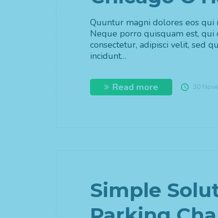
Quuntur magni dolores eos qui r
Neque porro quisquam est, qui 
consectetur, adipisci velit, se
incidunt…
Read more
30 Nov
Simple Solut
Parking Cha