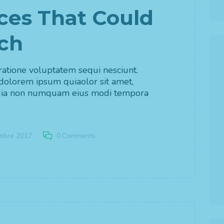
ces That Could
ch
atione voluptatem sequi nesciunt.
dolorem ipsum quiaolor sit amet,
d quia non numquam eius modi tempora
mbre 2017
0
Comments