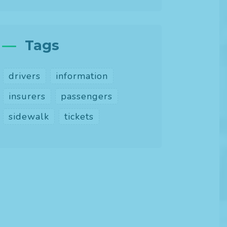
Tags
i per piu’
drivers
information
rai la tua
insurers
passengers
tro.
sidewalk
tickets