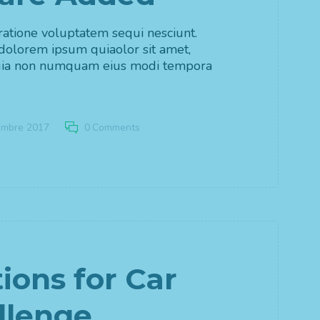
atione voluptatem sequi nesciunt.
dolorem ipsum quiaolor sit amet,
d quia non numquam eius modi tempora
embre 2017
0
Comments
ions for Car
llenge