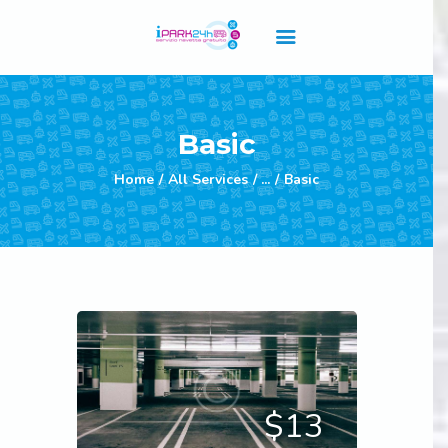
Home Principale
Basic
Servizi
Home
All Services
...
Basic
Listino Prezzi
Abbonamenti
F.A.Q
Contatti
Privacy Policy
Cookie Policy
Regolamento Termini e
Condizioni
$13