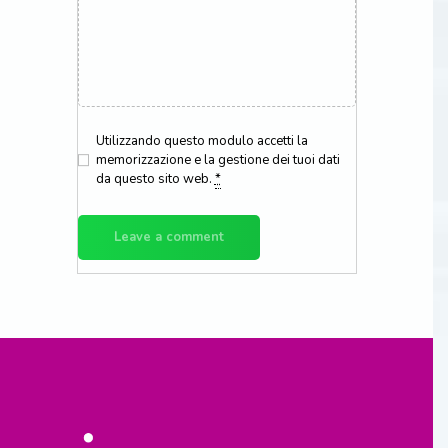
parti per piu’ giorni in vacanza, al
tuo ritorno, troverai la tua auto
carica per il viaggio di rientro.
Utilizzando questo modulo accetti la
memorizzazione e la gestione dei tuoi dati
da questo sito web.
*