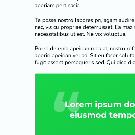
aperiam pertinacia.
Te posse nostro labores pri, agam audire 
nec, vis cu propriae deterruisset. Ea mazi
necessitatibus ut est. Ne vix voluptua.
Porro deleniti apeirian mea at, nostro re
aperiri apeirian vel ad. Sit eu facer sol
fugit essent persequeris sed. Qui dico di
Lorem ipsum dolo
eiusmod tempor