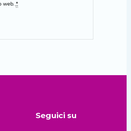
to web.
*
Seguici su