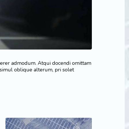
 viderer admodum. Atqui docendi omittam
simul oblique alterum, pri solet