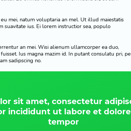
eu mei, natum voluptaria an mel. Ut illud maiestatis
m suavitate ius. Ei lorem instructior sea, populo
ferrentur an mei. Wisi alienum ullamcorper ea duo,
uta fuisset. Ius magna mazim id. In putant consulatu pri,
cam sadipscing no.
r sit amet, consectetur adipisc
 incididunt ut labore et dolor
tempor