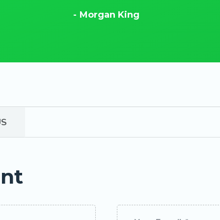
Morgan King
Auto elettrica?
Da noi non e’ un problema
a da noi per lavoro o se part
 vacanza, al tuo ritorno, trove
o carica per il viaggio di rien
US
nt