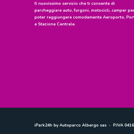
Il nuovissimo servizio che ti consente di
parcheggiare auto, furgoni, motocicli, camper pe
poter raggiungere comodamente Aeroporto, Por
e Stazione Centrale.
iPark24h by Autoparco Albergo sas - P.IVA 04164