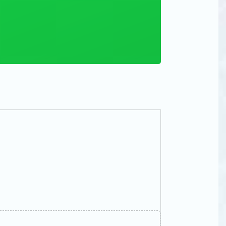
i per piu’
rai la tua
tro.