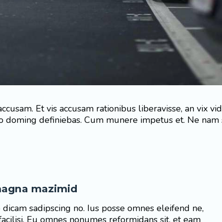
accusam. Et vis accusam rationibus liberavisse, an vix
dico doming definiebas. Cum munere impetus et. Ne nam 
 magna mazimid
o dicam sadipscing no. Ius posse omnes eleifend ne,
facilisi. Eu omnes nonumes reformidans sit, et eam