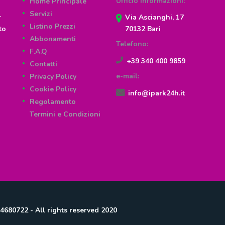
Ufficio informazioni:
Home Principale
Servizi
r
Via Ascianghi, 17
Listino Prezzi
to
70132 Bari
Abbonamenti
Telefono:
F.A.Q
+39 340 400 9859
Contatti
e-mail:
Privacy Policy
Cookie Policy
info@ipark24h.it
Regolamento
Termini e Condizioni
680722 - All rights reserved 2020