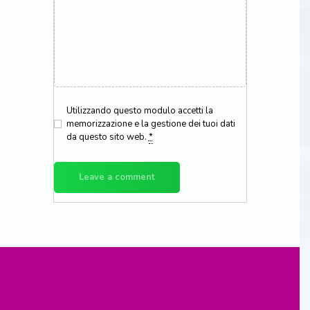
Parcheggia da noi per lavoro o se
parti per piu’ giorni in vacanza, al
tuo ritorno, troverai la tua auto
carica per il viaggio di rientro.
Utilizzando questo modulo accetti la
memorizzazione e la gestione dei tuoi dati
da questo sito web.
*