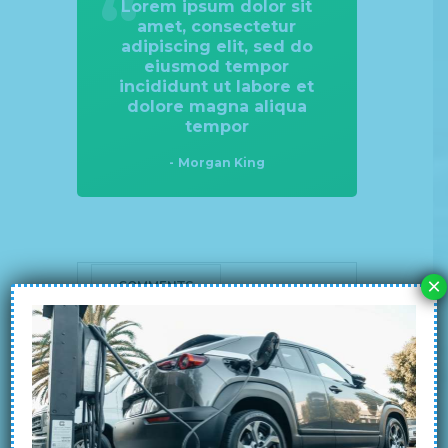
Lorem ipsum dolor sit
amet, consectetur
adipiscing elit, sed do
eiusmod tempor
incididunt ut labore et
dolore magna aliqua
tempor
Morgan King
×
COMMENTS
CONTACT US
Leave a comment