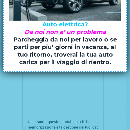
Auto elettrica?
Da noi non e’ un problema
Salva il mio nome, email e sito web in
Parcheggia da noi per lavoro o se
questo browser per la prossima volta che
commento.
parti per piu’ giorni in vacanza, al
tuo ritorno, troverai la tua auto
carica per il viaggio di rientro.
Utilizzando questo modulo accetti la
memorizzazione e la gestione dei tuoi dati