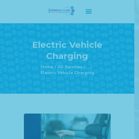
Home Principale
Electric Vehicle
Servizi
Charging
Listino Prezzi
Abbonamenti
Home
All Services
...
Electric Vehicle Charging
F.A.Q
Contatti
Privacy Policy
Cookie Policy
Regolamento Termini e
Condizioni