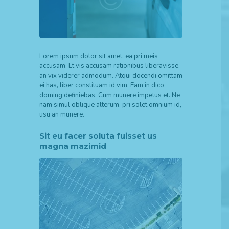
Lorem ipsum dolor sit amet, ea pri meis
accusam. Et vis accusam rationibus liberavisse,
an vix viderer admodum. Atqui docendi omittam
ei has, liber constituam id vim. Eam in dico
doming definiebas. Cum munere impetus et. Ne
nam simul oblique alterum, pri solet omnium id,
usu an munere.
Sit eu facer soluta fuisset us
magna mazimid