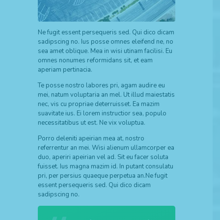
Ne fugit essent persequeris sed. Qui dico dicam
sadipscing no. Ius posse omnes eleifend ne, no
sea amet oblique. Mea in wisi utinam facilisi. Eu
omnes nonumes reformidans sit, et eam
aperiam pertinacia.
Te posse nostro labores pri, agam audire eu
mei, natum voluptaria an mel. Ut illud maiestatis
nec, vis cu propriae deterruisset. Ea mazim
suavitate ius. Ei lorem instructior sea, populo
necessitatibus ut est. Ne vix voluptua.
Porro deleniti apeirian mea at, nostro
referrentur an mei. Wisi alienum ullamcorper ea
duo, aperiri apeirian vel ad. Sit eu facer soluta
fuisset. Ius magna mazim id. In putant consulatu
pri, per persius quaeque perpetua an.Ne fugit
essent persequeris sed. Qui dico dicam
sadipscing no.