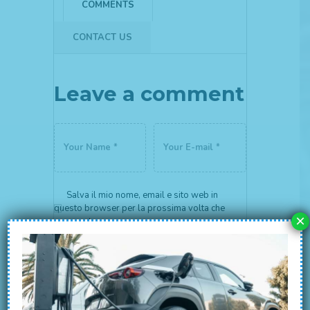
COMMENTS
CONTACT US
Leave a comment
×
Salva il mio nome, email e sito web in
questo browser per la prossima volta che
commento.
Auto elettrica?
Da noi non e’ un problema
Parcheggia da noi per lavoro o se