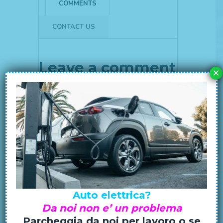
COMMENTS
CONTACT US
Leave a comment
×
Salva il mio nome, email e sito web in
questo browser per la prossima volta che
commento.
Auto elettrica?
Da noi non e’ un problema
Parcheggia da noi per lavoro o se