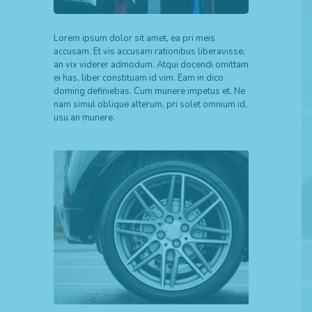
Lorem ipsum dolor sit amet, ea pri meis
accusam. Et vis accusam rationibus liberavisse,
an vix viderer admodum. Atqui docendi omittam
ei has, liber constituam id vim. Eam in dico
doming definiebas. Cum munere impetus et. Ne
nam simul oblique alterum, pri solet omnium id,
usu an munere.