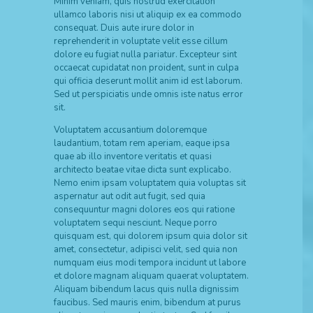
Minim veniam, quis nostrud exercitation
ullamco laboris nisi ut aliquip ex ea commodo
consequat. Duis aute irure dolor in
reprehenderit in voluptate velit esse cillum
dolore eu fugiat nulla pariatur. Excepteur sint
occaecat cupidatat non proident, sunt in culpa
qui officia deserunt mollit anim id est laborum.
Sed ut perspiciatis unde omnis iste natus error
sit.
Voluptatem accusantium doloremque
laudantium, totam rem aperiam, eaque ipsa
quae ab illo inventore veritatis et quasi
architecto beatae vitae dicta sunt explicabo.
Nemo enim ipsam voluptatem quia voluptas sit
aspernatur aut odit aut fugit, sed quia
consequuntur magni dolores eos qui ratione
voluptatem sequi nesciunt. Neque porro
quisquam est, qui dolorem ipsum quia dolor sit
amet, consectetur, adipisci velit, sed quia non
numquam eius modi tempora incidunt ut labore
et dolore magnam aliquam quaerat voluptatem.
Aliquam bibendum lacus quis nulla dignissim
faucibus. Sed mauris enim, bibendum at purus