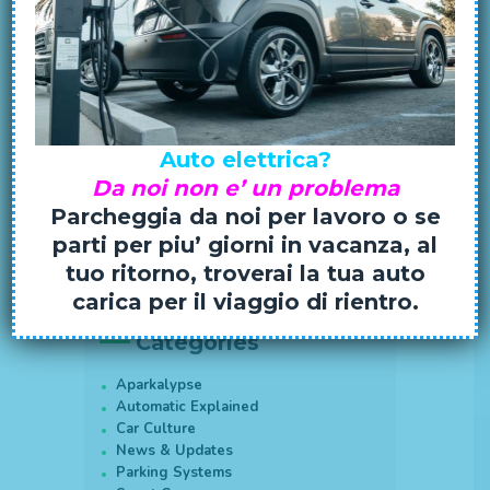
Search
Auto elettrica?
Da noi non e’ un problema
Ricerca
Parcheggia da noi per lavoro o se
per:
parti per piu’ giorni in vacanza, al
tuo ritorno, troverai la tua auto
carica per il viaggio di rientro.
Categories
Aparkalypse
Automatic Explained
Car Culture
News & Updates
Parking Systems