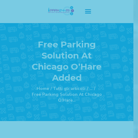
Home Principale
Free Parking
Servizi
Solution At
Listino Prezzi
Chicago O’Hare
Abbonamenti
F.A.Q
Added
Contatti
Home
Tutti gli articoli
...
Privacy Policy
Free Parking Solution At Chicago
O’Hare...
Cookie Policy
Regolamento Termini e
Condizioni