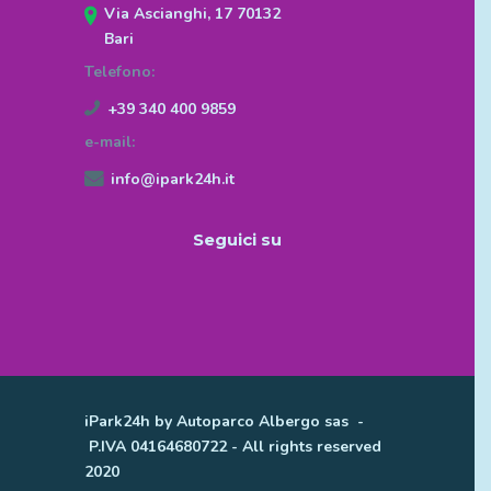
Via Ascianghi, 17 70132
Bari
Telefono:
+39 340 400 9859
e-mail:
info@ipark24h.it
Seguici su
iPark24h by Autoparco Albergo sas -
P.IVA 04164680722 - All rights reserved
2020