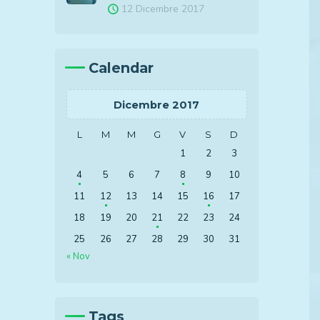
12 Dicembre 2017
Calendar
Auto elettrica?
Da noi non e’ un problema
Parcheggia da noi per lavoro o se
Dicembre 2017
parti per piu’ giorni in vacanza, al
L
M
M
G
V
S
D
tuo ritorno, troverai la tua auto
1
2
3
carica per il viaggio di rientro.
4
5
6
7
8
9
10
11
12
13
14
15
16
17
18
19
20
21
22
23
24
25
26
27
28
29
30
31
« Nov
Tags