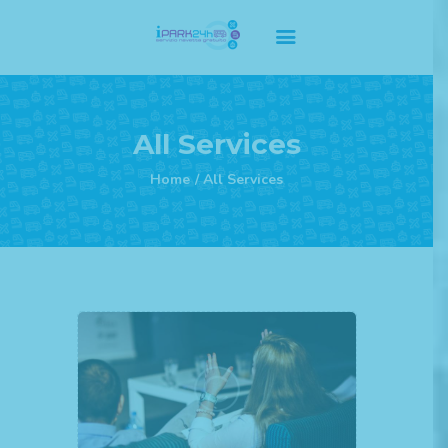
Home Principale
All Services
Servizi
Home
All Services
Listino Prezzi
Abbonamenti
F.A.Q
Contatti
Privacy Policy
Cookie Policy
Regolamento Termini e
Condizioni