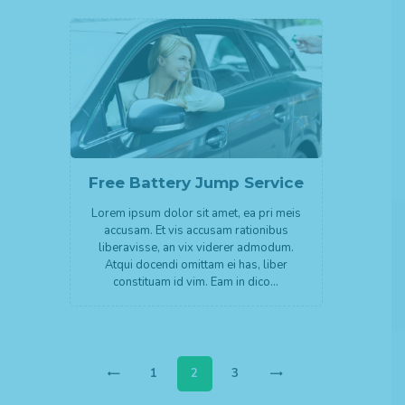
Free Battery Jump Service
Lorem ipsum dolor sit amet, ea pri meis
accusam. Et vis accusam rationibus
liberavisse, an vix viderer admodum.
Atqui docendi omittam ei has, liber
constituam id vim. Eam in dico…
Paginazione
PAGE
1
PAGE
2
PAGE
3
<
degli