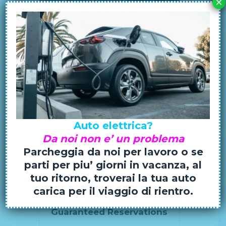
×
Parking Open 24 Hours
Lorem ipsum dolor sit amet, ea pri meis
accusam. Et vis accusam rationibus
liberavisse, an vix viderer admodum.
Atqui docendi omittam ei has, liber
constituam id vim. Eam in dico…
Auto elettrica?
Da noi non e’ un problema
Parcheggia da noi per lavoro o se
parti per piu’ giorni in vacanza, al
tuo ritorno, troverai la tua auto
carica per il viaggio di rientro.
Guaranteed Reservations