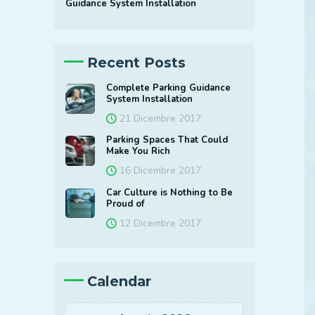
Guidance System Installation
Auto elettrica?
Da noi non e’ un problema
Recent Posts
Parcheggia da noi per lavoro o se
parti per piu’ giorni in vacanza, al
Complete Parking Guidance
tuo ritorno, troverai la tua auto
System Installation
carica per il viaggio di rientro.
21 Dicembre 2017
Parking Spaces That Could
Make You Rich
16 Dicembre 2017
Car Culture is Nothing to Be
Proud of
12 Dicembre 2017
Calendar