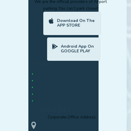
We are the official providers of Airport
parking You can’t park closer!
Download On The
APP STORE
Android App On
GOOGLE PLAY
Navigation
Price Guide
Car Wash
Contatti
Reservations
Parking Options
Contact Info
Corporate Office Address: