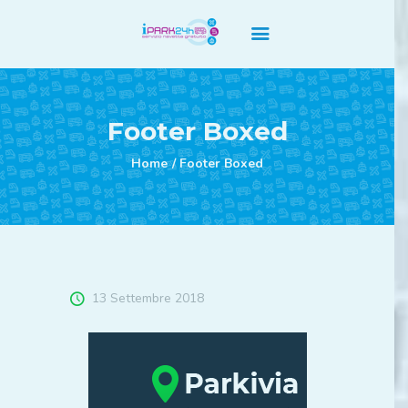
Home Principale
Footer Boxed
Servizi
Home
Footer Boxed
Listino Prezzi
Abbonamenti
F.A.Q
Contatti
Privacy Policy
Cookie Policy
13 Settembre 2018
Regolamento Termini e
Condizioni