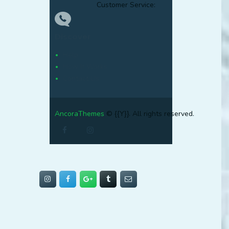
Customer Service:
Discover
Help
How It Works
Contact Us
AncoraThemes
© {{Y}}. All rights reserved.